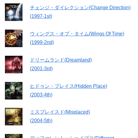
チェンジ・ダイレクション(Change Direction)
(1997-1st)
ウィングス・オブ・タイム(Wings Of Time)
(1999-2nd)
ドリームランド(Dreamland)
(2001-3rd)
ヒドゥン・プレイス(Hidden Place)
(2003-4th)
ミスプレイスド(Misplaced)
(2004-5th)