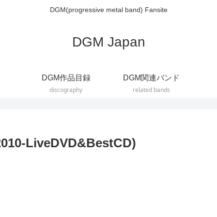
DGM(progressive metal band) Fansite
DGM Japan
DGM作品目録
DGM関連バンド
discography
related bands
010-LiveDVD&BestCD)