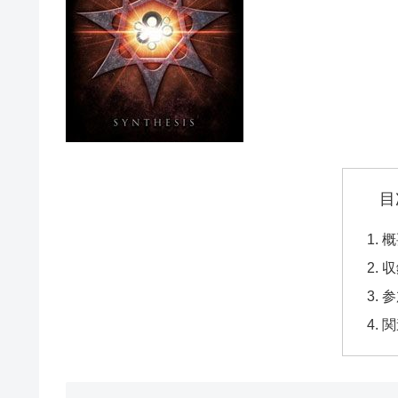
目
概
収
参
関