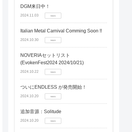
DGM来日中！
2024.11.03
news
Italian Metal Carnival Comming Soon !!
2024.10.30
news
NOVERIAセットリスト
(EvokenFest2024 2024/10/21)
2024.10.22
news
ついにENDLESS が発売開始！
2024.10.20
news
追加音源：Solitude
2024.10.20
news