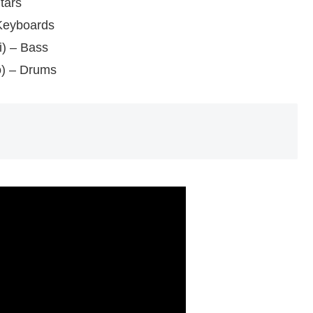
ars
yboards
– Bass
– Drums