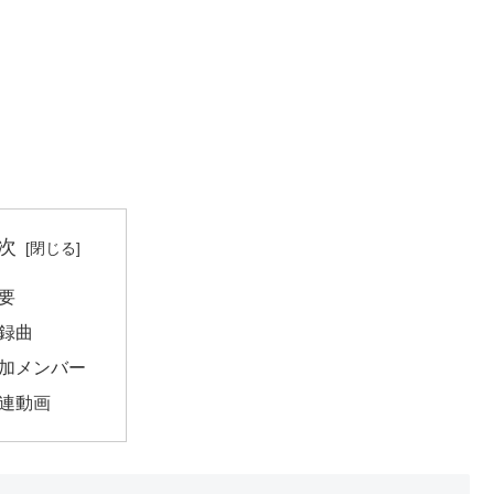
次
要
録曲
加メンバー
連動画