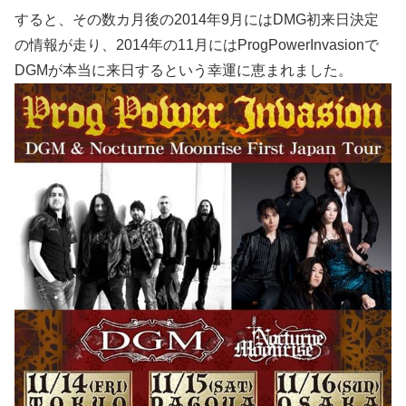
すると、その数カ月後の2014年9月にはDMG初来日決定
の情報が走り、2014年の11月にはProgPowerInvasionで
DGMが本当に来日するという幸運に恵まれました。