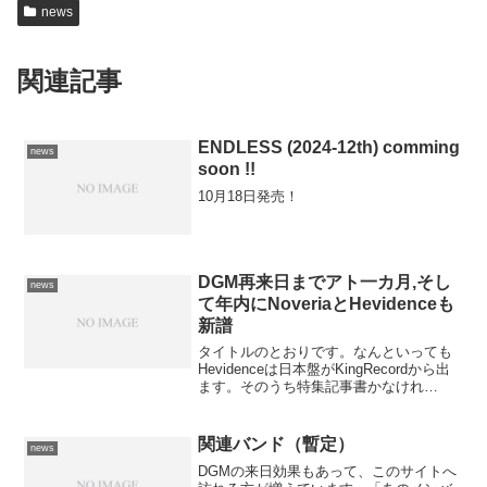
news
関連記事
ENDLESS (2024-12th) comming
news
soon !!
10月18日発売！
DGM再来日までアト一カ月,そし
news
て年内にNoveriaとHevidenceも
新譜
タイトルのとおりです。なんといっても
Hevidenceは日本盤がKingRecordから出
ます。そのうち特集記事書かなけれ
ば。。。
関連バンド（暫定）
news
DGMの来日効果もあって、このサイトへ