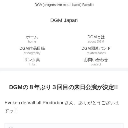
DGM(progressive metal band) Fansite
DGM Japan
ホーム
DGMとは
home
about DGM
DGM作品目録
DGM関連バンド
discography
related bands
リンク集
お問い合わせ
links
contact
DGMの８年ぶり３回目の来日公演が決定!!
Evoken de Valhall Productionさん、ありがとうございま
すッ！