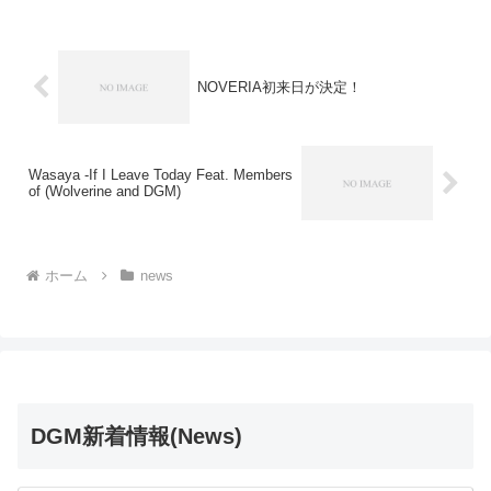
NOVERIA初来日が決定！
Wasaya -If I Leave Today Feat. Members
of (Wolverine and DGM)
ホーム
news
DGM新着情報(News)