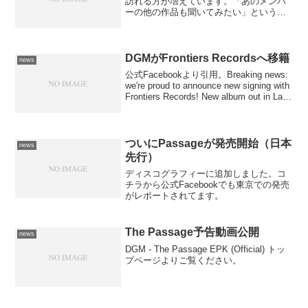
訪れる方が増えています。「あのメンバ
ーの他の作品も聞いてみたい」というご
要望もあるかと思いますが、管理人がサ
ボっていて、ちっとも関連バンドの記事
がまったく進んでいません。そこで、
DGMメンバー別に、現在...
DGMがFrontiers Recordsへ移籍
news
公式Facebookより引用。Breaking news:
we're proud to announce new signing with
Frontiers Records! New album out in Late
Summer.
ついにPassageが発売開始（日本
news
先行）
ディスコグラフィーに追加しました。コ
チラから公式Facebookでも東京での発売
がレポートされてます。
The Passage予告動画公開
news
DGM - The Passage EPK (Official) トッ
プページよりご覧ください。