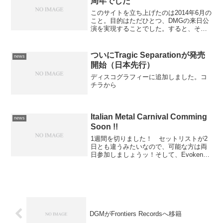
周年でした
このサイトを立ち上げたのは2014年6月の
こと。目的はただひとつ、DMGの来日公
演を実現することでした。すると、その
数カ月後の2014年9月にはDMG初来日決
定の情報が走り、2014年の11月には
ProgPowerInvasionでDGMが...
ついにTragic Separationが発売
news
開始（日本先行）
ディスコグラフィーに追加しました。コ
チラから
Italian Metal Carnival Comming
news
Soon !!
1週間を切りました！ セットリストが2
日とも違うみたいなので、可能な方は両
日参加しましょうッ！そして、Evoken
de Valhall Productionさん、いつもありが
とうございますッ！【EVP4U】 イタリア
ンメタルカーニバルまで...
DGMがFrontiers Recordsへ移籍