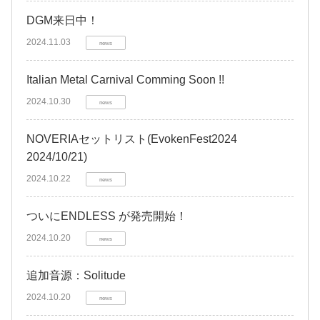
DGM来日中！
2024.11.03
news
Italian Metal Carnival Comming Soon !!
2024.10.30
news
NOVERIAセットリスト(EvokenFest2024
2024/10/21)
2024.10.22
news
ついにENDLESS が発売開始！
2024.10.20
news
追加音源：Solitude
2024.10.20
news