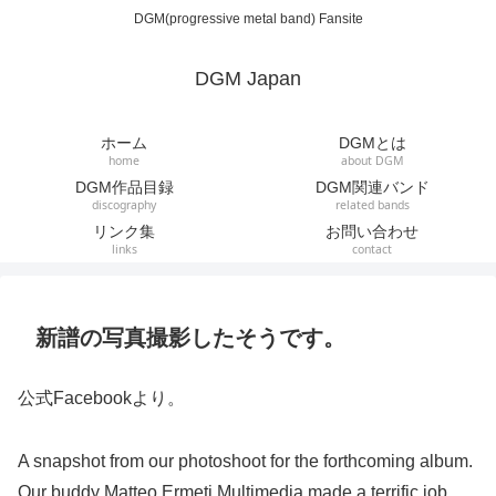
DGM(progressive metal band) Fansite
DGM Japan
ホーム
DGMとは
home
about DGM
DGM作品目録
DGM関連バンド
discography
related bands
リンク集
お問い合わせ
links
contact
新譜の写真撮影したそうです。
公式Facebookより。
A snapshot from our photoshoot for the forthcoming album.
Our buddy Matteo Ermeti Multimedia made a terrific job.