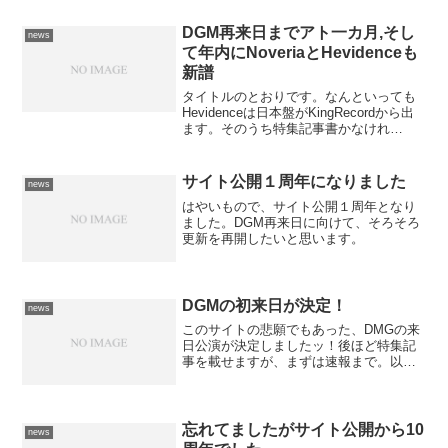
DGM再来日までアト一カ月,そし
news
て年内にNoveriaとHevidenceも
新譜
タイトルのとおりです。なんといっても
Hevidenceは日本盤がKingRecordから出
ます。そのうち特集記事書かなけれ
ば。。。
サイト公開１周年になりました
news
はやいもので、サイト公開１周年となり
ました。DGM再来日に向けて、そろそろ
更新を再開したいと思います。
DGMの初来日が決定！
news
このサイトの悲願でもあった、DMGの来
日公演が決定しましたッ！後ほど特集記
事を載せますが、まずは速報まで。以
下、Avalon Onlineより引用です。DGM結
成から20周年。最高傑作との呼び声も高
い最新アルバム「モーメンタム」を引っ
さげ、...
忘れてましたがサイト公開から10
news