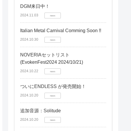
DGM来日中！
2024.11.03
news
Italian Metal Carnival Comming Soon !!
2024.10.30
news
NOVERIAセットリスト
(EvokenFest2024 2024/10/21)
2024.10.22
news
ついにENDLESS が発売開始！
2024.10.20
news
追加音源：Solitude
2024.10.20
news