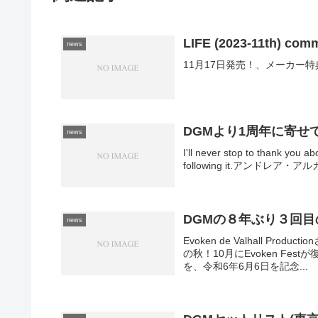
LIFE (2023-11th) comm
news
11月17日発売！、メーカー
DGMより1周年に寄せ
news
I'll never stop to thank you 
following it.アンドレア・アル
DGMの８年ぶり３回目
news
Evoken de Valhall 
の秋！10月にEvoken F
を、令和6年6月6日を記念...