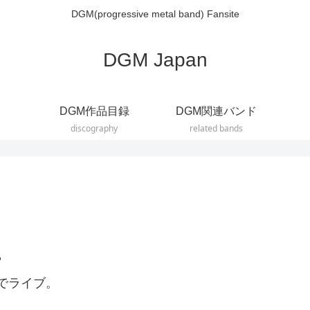
DGM(progressive metal band) Fansite
DGM Japan
DGM作品目録
DGM関連バンド
discography
related bands
？
名阪でライブ。