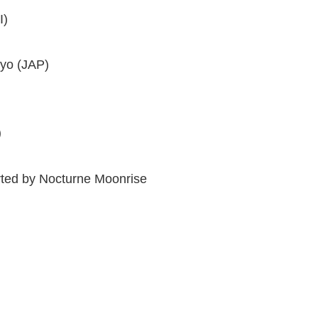
I)
yo (JAP)
)
orted by Nocturne Moonrise